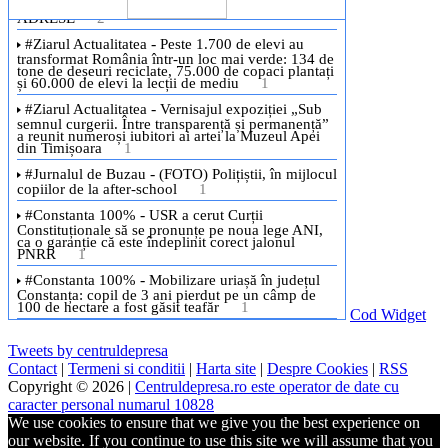
Cod Widget
Tweets by centruldepresa
Contact
|
Termeni si conditii
|
Harta site
|
Despre Cookies
|
RSS
Copyright © 2026 |
Centruldepresa.ro este operator de date cu
caracter personal numarul 10828
We use cookies to ensure that we give you the best experience on
our website. If you continue to use this site we will assume that you