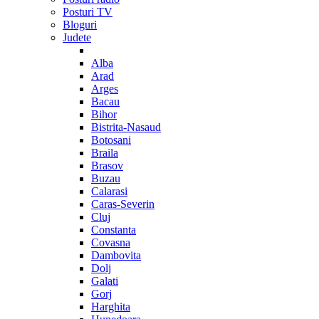
Posturi TV
Bloguri
Judete
Alba
Arad
Arges
Bacau
Bihor
Bistrita-Nasaud
Botosani
Braila
Brasov
Buzau
Calarasi
Caras-Severin
Cluj
Constanta
Covasna
Dambovita
Dolj
Galati
Gorj
Harghita