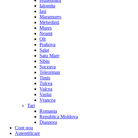
Hunedoara
Ialomita
Iasi
Maramures
Mehedinti
Mures
Neamt
Olt
Prahova
Salaj
Satu Mare
Sibiu
Suceava
Teleorman
Timis
Tulcea
Valcea
Vaslui
Vrancea
Tari
Romania
Republica Moldova
Diaspora
Cont nou
Autentificare