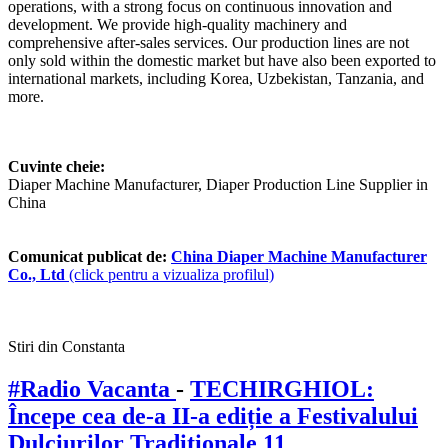
operations, with a strong focus on continuous innovation and
development. We provide high-quality machinery and
comprehensive after-sales services. Our production lines are not
only sold within the domestic market but have also been exported to
international markets, including Korea, Uzbekistan, Tanzania, and
more.
Cuvinte cheie:
Diaper Machine Manufacturer, Diaper Production Line Supplier in
China
Comunicat publicat de:
China Diaper Machine Manufacturer
Co., Ltd
(click pentru a vizualiza profilul)
Stiri din Constanta
#Radio Vacanta
-
TECHIRGHIOL:
Începe cea de-a II-a ediție a Festivalului
Dulciurilor Tradiționale
11