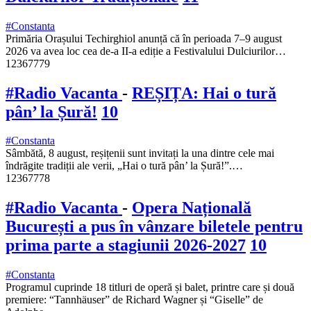
#Constanta
Primăria Orașului Techirghiol anunță că în perioada 7–9 august
2026 va avea loc cea de-a II-a ediție a Festivalului Dulciurilor…
12367779
#Radio Vacanta
-
REȘIȚA: Hai o tură
pân’ la Șură!
10
#Constanta
Sâmbătă, 8 august, reșițenii sunt invitați la una dintre cele mai
îndrăgite tradiții ale verii, „Hai o tură pân’ la Șură!”.…
12367778
#Radio Vacanta
-
Opera Națională
București a pus în vânzare biletele pentru
prima parte a stagiunii 2026-2027
10
#Constanta
Programul cuprinde 18 titluri de operă și balet, printre care și două
premiere: “Tannhäuser” de Richard Wagner și “Giselle” de