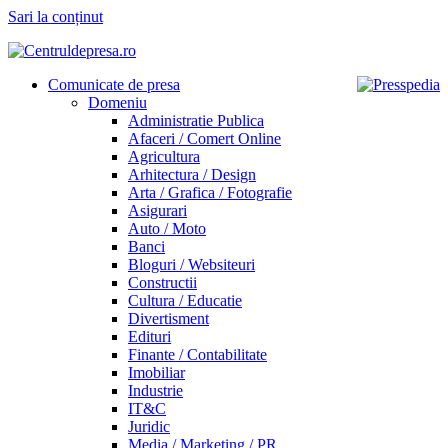
Sari la conținut
Comunicate de presa
Domeniu
Administratie Publica
Afaceri / Comert Online
Agricultura
Arhitectura / Design
Arta / Grafica / Fotografie
Asigurari
Auto / Moto
Banci
Bloguri / Websiteuri
Constructii
Cultura / Educatie
Divertisment
Edituri
Finante / Contabilitate
Imobiliar
Industrie
IT&C
Juridic
Media / Marketing / PR