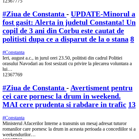
12367775
#Ziua de Constanta
-
UPDATE-Minorul a
fost gasit: Alerta in judetul Constanta! Un
copil de 3 ani din Corbu este cautat de
politisti dupa ce a disparut de la o stana
8
#Constanta
Ieri, august a.c., in jurul orei 23.50, politisti din cadrul Politiei
orasului Navodari au fost sesizati cu privire la plecarea voluntara a
lui…
12367769
#Ziua de Constanta
-
Avertisment pentru
cei care pornesc la drum in weekend.
MAI cere prudenta si rabdare in trafic
13
#Constanta
Ministerul Afacerilor Interne a transmis un mesaj adresat tuturor
romanilor care pornesc la drum in aceasta perioada a concediilor si a
weekendurilor…