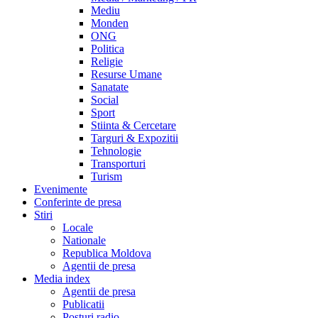
Mediu
Monden
ONG
Politica
Religie
Resurse Umane
Sanatate
Social
Sport
Stiinta & Cercetare
Targuri & Expozitii
Tehnologie
Transporturi
Turism
Evenimente
Conferinte de presa
Stiri
Locale
Nationale
Republica Moldova
Agentii de presa
Media index
Agentii de presa
Publicatii
Posturi radio