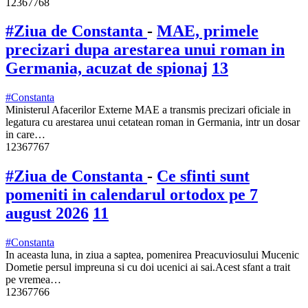
12367768
#Ziua de Constanta
-
MAE, primele
precizari dupa arestarea unui roman in
Germania, acuzat de spionaj
13
#Constanta
Ministerul Afacerilor Externe MAE a transmis precizari oficiale in
legatura cu arestarea unui cetatean roman in Germania, intr un dosar
in care…
12367767
#Ziua de Constanta
-
Ce sfinti sunt
pomeniti in calendarul ortodox pe 7
august 2026
11
#Constanta
In aceasta luna, in ziua a saptea, pomenirea Preacuviosului Mucenic
Dometie persul impreuna si cu doi ucenici ai sai.Acest sfant a trait
pe vremea…
12367766