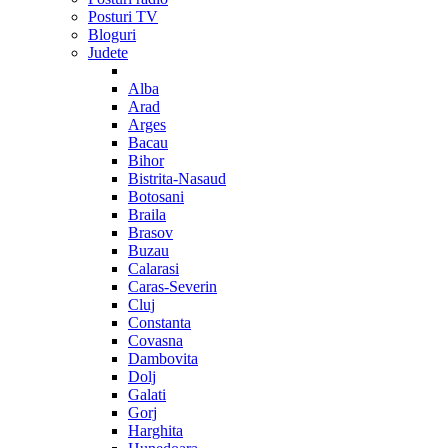
Posturi TV
Bloguri
Judete
Alba
Arad
Arges
Bacau
Bihor
Bistrita-Nasaud
Botosani
Braila
Brasov
Buzau
Calarasi
Caras-Severin
Cluj
Constanta
Covasna
Dambovita
Dolj
Galati
Gorj
Harghita