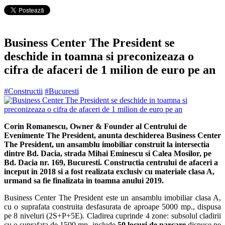
Business Center The President se
deschide in toamna si preconizeaza o
cifra de afaceri de 1 milion de euro pe an
#Constructii
#Bucuresti
Corin Romanescu, Owner & Founder al Centrului de
Evenimente The President, anunta deschiderea Business Center
The President, un ansamblu imobiliar construit la intersectia
dintre Bd. Dacia, strada Mihai Eminescu si Calea Mosilor, pe
Bd. Dacia nr. 169, Bucuresti. Constructia centrului de afaceri a
inceput in 2018 si a fost realizata exclusiv cu materiale clasa A,
urmand sa fie finalizata in toamna anului 2019.
Business Center The President este un ansamblu imobiliar clasa A,
cu o
suprafata construita desfasurata de aproape 5000 mp., dispusa
pe 8 niveluri (2S+P+5E). Cladirea cuprinde 4 zone: subsolul cladirii
cu o suprafata de 1500 mp. include
50 locuri de parcare
dispuse pe