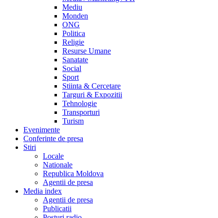
Mediu
Monden
ONG
Politica
Religie
Resurse Umane
Sanatate
Social
Sport
Stiinta & Cercetare
Targuri & Expozitii
Tehnologie
Transporturi
Turism
Evenimente
Conferinte de presa
Stiri
Locale
Nationale
Republica Moldova
Agentii de presa
Media index
Agentii de presa
Publicatii
Posturi radio