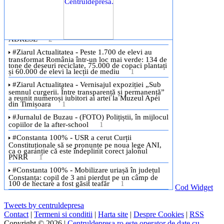
Cod Widget
Tweets by centruldepresa
Contact
|
Termeni si conditii
|
Harta site
|
Despre Cookies
|
RSS
Copyright © 2026 |
Centruldepresa.ro este operator de date cu