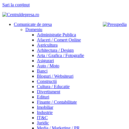
Sari la conținut
Comunicate de presa
Domeniu
Administratie Publica
Afaceri / Comert Online
Agricultura
Arhitectura / Design
Arta / Grafica / Fotografie
Asigurari
Auto / Moto
Banci
Bloguri / Websiteuri
Constructii
Cultura / Educatie
Divertisment
Edituri
Finante / Contabilitate
Imobiliar
Industrie
IT&C
Juridic
Media / Marketing / PR