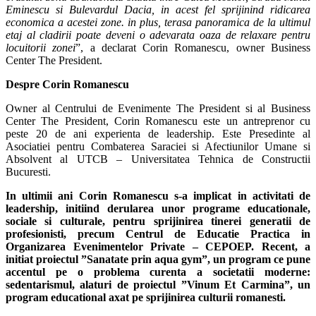
Eminescu si Bulevardul Dacia, in acest fel sprijinind ridicarea
economica a acestei zone. in plus, terasa panoramica de la ultimul
etaj al cladirii poate deveni o adevarata oaza de relaxare pentru
locuitorii zonei
”, a declarat Corin Romanescu, owner Business
Center The President.
Despre Corin Romanescu
Owner al Centrului de Evenimente The President si al Business
Center The President, Corin Romanescu este un antreprenor cu
peste 20 de ani experienta de leadership. Este Presedinte al
Asociatiei pentru Combaterea Saraciei si Afectiunilor Umane si
Absolvent al UTCB – Universitatea Tehnica de Constructii
Bucuresti.
In ultimii ani Corin Romanescu s-a implicat in activitati de
leadership, initiind derularea unor programe educationale,
sociale si culturale, pentru sprijinirea tinerei generatii de
profesionisti, precum Centrul de Educatie Practica in
Organizarea Evenimentelor Private – CEPOEP. Recent, a
initiat proiectul ”Sanatate prin aqua gym”, un program ce pune
accentul pe o problema curenta a societatii moderne:
sedentarismul, alaturi de proiectul ”Vinum Et Carmina”, un
program educational axat pe sprijinirea culturii romanesti.