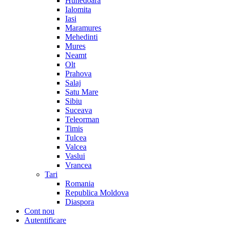
Hunedoara
Ialomita
Iasi
Maramures
Mehedinti
Mures
Neamt
Olt
Prahova
Salaj
Satu Mare
Sibiu
Suceava
Teleorman
Timis
Tulcea
Valcea
Vaslui
Vrancea
Tari
Romania
Republica Moldova
Diaspora
Cont nou
Autentificare