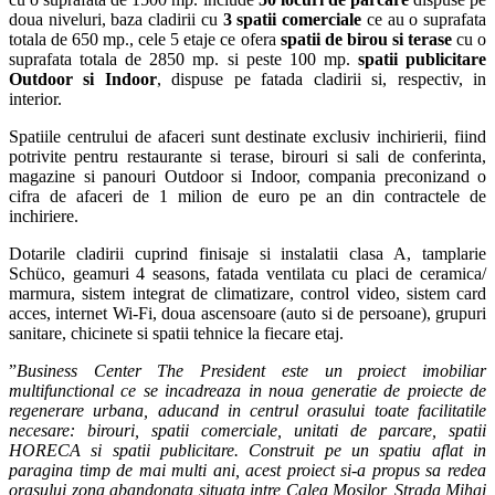
doua niveluri
,
baza cladirii cu
3 spatii comerciale
ce au o suprafata
totala de 650 mp., cele
5 etaje ce ofera
spatii de birou si terase
cu o
suprafata totala de 2850 mp. si peste 100 mp.
spatii publicitare
Outdoor si Indoor
, dispuse pe fatada cladirii si, respectiv, in
interior.
Spatiile centrului de afaceri sunt destinate exclusiv inchirierii, fiind
potrivite pentru restaurante si terase, birouri si sali de conferinta,
magazine si panouri Outdoor si Indoor, compania preconizand o
cifra de afaceri de 1 milion de euro pe an din contractele de
inchiriere.
Dotarile cladirii cuprind finisaje si instalatii clasa A, tamplarie
Schüco,
geamuri 4 seasons, fatada ventilata cu placi de ceramica/
marmura, sistem integrat de climatizare, control video, sistem card
acces, internet Wi-Fi, doua ascensoare (auto si de persoane), grupuri
sanitare, chicinete si spatii tehnice la fiecare etaj.
”
Business Center The President este un proiect imobiliar
multifunctional ce se incadreaza in noua generatie de
proiecte de
regenerare urbana,
aducand in centrul orasului
toate facilitatile
necesare
:
birouri, spatii comerciale,
unitati de parcare, spatii
HORECA si spatii publicitare. Construit pe un spatiu aflat in
paragina timp de mai multi ani, acest proiect si-a propus sa redea
orasului zona abandonata situata intre Calea Mosilor, Strada Mihai