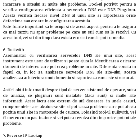
incarcare a siteului si multe alte probleme. Tool-ul potrivit pentru a
verifica configurarea eficienta a serverelor DNS este DNS Pingdom.
Acesta verifica fiecare nivel DNS al unui site si raporteaza orice
defectiune sau eroare in configurarea acestuia.
Este foarte important sa te ocupi si de acest aspect, pentru a te asigura
ca mai tarziu nu apar probleme pe care nu stii cum sa le rezolvi. Cu
acest tool, vei sti din timp daca exista erori si cum le poti remedia.
6. Builtwith
Asemanator cu verificarea serverelor DNS ale unui site, acest
instrument este usor de utilizat si poate ajuta la identificarea oricaror
domenii de interes care pot crea probleme in site. Diferenta consta in
faptul ca, in loc sa analizeze serverele DNS ale site-ului, acesta
analizeaza arhitectura unui domeniu si raporteaza cum este structurat.
Astfel, obtii informatii despre tipul de server, sistemul de operare, suita
de analiza, ce pluginuri sunt instalate (daca sunt) si multe alte
informatii. Acest lucru este extrem de util deoarece, in unele cazuri,
componentele care alcatuiesc site-ul pot cauza probleme care pot afecta
pozitia unui site in motoarele de cautare. Folosind tool-ul Builtwith, vei
fi mereu cu un pas inainte si vei putea rezolva din timp orice potentiale
probleme.
7. Reverse IP Lookup