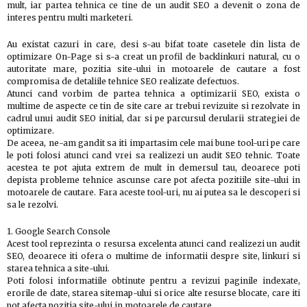
mult, iar partea tehnica ce tine de un audit SEO a devenit o zona de
interes pentru multi marketeri.
Au existat cazuri in care, desi s-au bifat toate casetele din lista de
optimizare On-Page si s-a creat un profil de backlinkuri natural, cu o
autoritate mare, pozitia site-ului in motoarele de cautare a fost
compromisa de detaliile tehnice SEO realizate defectuos.
Atunci cand vorbim de partea tehnica a optimizarii SEO, exista o
multime de aspecte ce tin de site care ar trebui revizuite si rezolvate in
cadrul unui audit SEO initial, dar si pe parcursul derularii strategiei de
optimizare.
De aceea, ne-am gandit sa iti impartasim cele mai bune tool-uri pe care
le poti folosi atunci cand vrei sa realizezi un audit SEO tehnic. Toate
acestea te pot ajuta extrem de mult in demersul tau, deoarece poti
depista probleme tehnice ascunse care pot afecta pozitiile site-ului in
motoarele de cautare. Fara aceste tool-uri, nu ai putea sa le descoperi si
sa le rezolvi.
1. Google Search Console
Acest tool reprezinta o resursa excelenta atunci cand realizezi un audit
SEO, deoarece iti ofera o multime de informatii despre site, linkuri si
starea tehnica a site-ului.
Poti folosi informatiile obtinute pentru a revizui paginile indexate,
erorile de date, starea sitemap-ului si orice alte resurse blocate, care iti
pot afecta pozitia site-ului in motoarele de cautare.