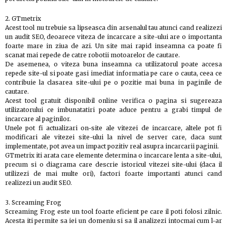
2. GTmetrix
Acest tool nu trebuie sa lipseasca din arsenalul tau atunci cand realizezi
un audit SEO, deoarece viteza de incarcare a site-ului are o importanta
foarte mare in ziua de azi. Un site mai rapid inseamna ca poate fi
scanat mai repede de catre robotii motoarelor de cautare.
De asemenea, o viteza buna inseamna ca utilizatorul poate accesa
repede site-ul si poate gasi imediat informatia pe care o cauta, ceea ce
contribuie la clasarea site-ului pe o pozitie mai buna in paginile de
cautare.
Acest tool gratuit disponibil online verifica o pagina si sugereaza
utilizatorului ce imbunatatiri poate aduce pentru a grabi timpul de
incarcare al paginilor.
Unele pot fi actualizari on-site ale vitezei de incarcare, altele pot fi
modificari ale vitezei site-ului la nivel de server care, daca sunt
implementate, pot avea un impact pozitiv real asupra incarcarii paginii.
GTmetrix iti arata care elemente determina o incarcare lenta a site-ului,
precum si o diagrama care descrie istoricul vitezei site-ului (daca il
utilizezi de mai multe ori), factori foarte importanti atunci cand
realizezi un audit SEO.
3. Screaming Frog
Screaming Frog este un tool foarte eficient pe care il poti folosi zilnic.
Acesta iti permite sa iei un domeniu si sa il analizezi intocmai cum l-ar