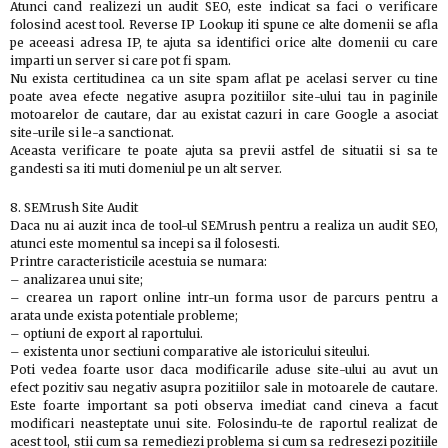
Atunci cand realizezi un audit SEO, este indicat sa faci o verificare
folosind acest tool. Reverse IP Lookup iti spune ce alte domenii se afla
pe aceeasi adresa IP, te ajuta sa identifici orice alte domenii cu care
imparti un server si care pot fi spam.
Nu exista certitudinea ca un site spam aflat pe acelasi server cu tine
poate avea efecte negative asupra pozitiilor site-ului tau in paginile
motoarelor de cautare, dar au existat cazuri in care Google a asociat
site-urile si le-a sanctionat.
Aceasta verificare te poate ajuta sa previi astfel de situatii si sa te
gandesti sa iti muti domeniul pe un alt server.
8. SEMrush Site Audit
Daca nu ai auzit inca de tool-ul SEMrush pentru a realiza un audit SEO,
atunci este momentul sa incepi sa il folosesti.
Printre caracteristicile acestuia se numara:
– analizarea unui site;
– crearea un raport online intr-un forma usor de parcurs pentru a
arata unde exista potentiale probleme;
– optiuni de export al raportului.
– existenta unor sectiuni comparative ale istoricului siteului.
Poti vedea foarte usor daca modificarile aduse site-ului au avut un
efect pozitiv sau negativ asupra pozitiilor sale in motoarele de cautare.
Este foarte important sa poti observa imediat cand cineva a facut
modificari neasteptate unui site. Folosindu-te de raportul realizat de
acest tool, stii cum sa remediezi problema si cum sa redresezi pozitiile