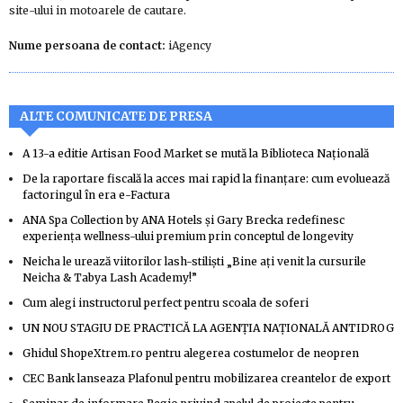
site-ului in motoarele de cautare.
Nume persoana de contact:
iAgency
ALTE COMUNICATE DE PRESA
A 13-a editie Artisan Food Market se mută la Biblioteca Națională
De la raportare fiscală la acces mai rapid la finanțare: cum evoluează
factoringul în era e-Factura
ANA Spa Collection by ANA Hotels și Gary Brecka redefinesc
experiența wellness-ului premium prin conceptul de longevity
Neicha le urează viitorilor lash-stiliști „Bine ați venit la cursurile
Neicha & Tabya Lash Academy!”
Cum alegi instructorul perfect pentru scoala de soferi
UN NOU STAGIU DE PRACTICĂ LA AGENŢIA NAŢIONALĂ ANTIDROG
Ghidul ShopeXtrem.ro pentru alegerea costumelor de neopren
CEC Bank lanseaza Plafonul pentru mobilizarea creantelor de export