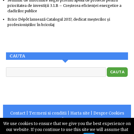
Seminar de informare Regio privind apelul de proiecte pentru
prioritatea de investiţii 3.1.B – Creşterea eficienţei energetice a
cladirilor publice
Brico Dépôt lansează Catalogul 2017, dedicat meșterilor și
profesioniștilor în bricolaj
CAUTA
Contact
|
Termeni si conditii
|
Harta site
|
Despre Cookies
|
RSS
We use cookies to ensure that we give you the best experience on
Copyright © 2026 |
Centruldepresa.ro este operator de
our website. If you continue to use this site we will assume that