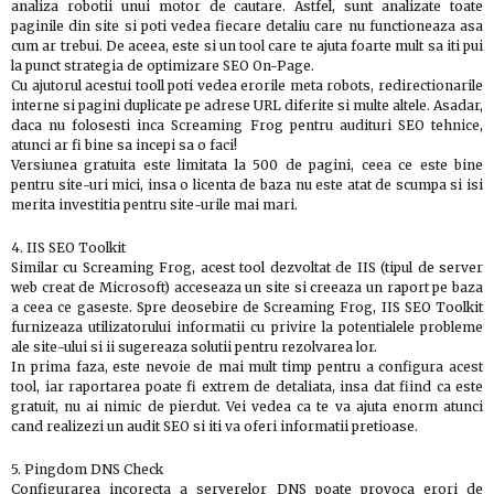
analiza robotii unui motor de cautare. Astfel, sunt analizate toate
paginile din site si poti vedea fiecare detaliu care nu functioneaza asa
cum ar trebui. De aceea, este si un tool care te ajuta foarte mult sa iti pui
la punct strategia de optimizare SEO On-Page.
Cu ajutorul acestui tooll poti vedea erorile meta robots, redirectionarile
interne si pagini duplicate pe adrese URL diferite si multe altele. Asadar,
daca nu folosesti inca Screaming Frog pentru audituri SEO tehnice,
atunci ar fi bine sa incepi sa o faci!
Versiunea gratuita este limitata la 500 de pagini, ceea ce este bine
pentru site-uri mici, insa o licenta de baza nu este atat de scumpa si isi
merita investitia pentru site-urile mai mari.
4. IIS SEO Toolkit
Similar cu Screaming Frog, acest tool dezvoltat de IIS (tipul de server
web creat de Microsoft) acceseaza un site si creeaza un raport pe baza
a ceea ce gaseste. Spre deosebire de Screaming Frog, IIS SEO Toolkit
furnizeaza utilizatorului informatii cu privire la potentialele probleme
ale site-ului si ii sugereaza solutii pentru rezolvarea lor.
In prima faza, este nevoie de mai mult timp pentru a configura acest
tool, iar raportarea poate fi extrem de detaliata, insa dat fiind ca este
gratuit, nu ai nimic de pierdut. Vei vedea ca te va ajuta enorm atunci
cand realizezi un audit SEO si iti va oferi informatii pretioase.
5. Pingdom DNS Check
Configurarea incorecta a serverelor DNS poate provoca erori de