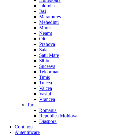
Hunedoara
Ialomita
Iasi
Maramures
Mehedinti
Mures
Neamt
Olt
Prahova
Salaj
Satu Mare
Sibiu
Suceava
Teleorman
Timis
Tulcea
Valcea
Vaslui
Vrancea
Tari
Romania
Republica Moldova
Diaspora
Cont nou
Autentificare