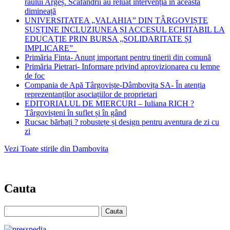
râului Argeș. Scafandrii au reluat intervenția în această
dimineață
UNIVERSITATEA „VALAHIA” DIN TÂRGOVIȘTE
SUSȚINE INCLUZIUNEA ȘI ACCESUL ECHITABIL LA
EDUCAȚIE PRIN BURSA „SOLIDARITATE ȘI
IMPLICARE”
Primăria Finta- Anunț important pentru tinerii din comună
Primăria Pietrari- Informare privind aprovizionarea cu lemne
de foc
Compania de Apă Târgoviște-Dâmbovița SA- În atenția
reprezentanților asociațiilor de proprietari
EDITORIALUL DE MIERCURI – Iuliana RICH ?
Târgovișteni în suflet și în gând
Rucsac bărbați ? robustețe și design pentru aventura de zi cu
zi
Vezi Toate stirile din Dambovita
Cauta