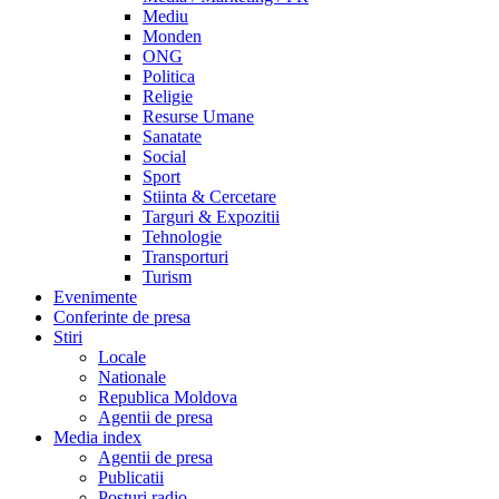
Mediu
Monden
ONG
Politica
Religie
Resurse Umane
Sanatate
Social
Sport
Stiinta & Cercetare
Targuri & Expozitii
Tehnologie
Transporturi
Turism
Evenimente
Conferinte de presa
Stiri
Locale
Nationale
Republica Moldova
Agentii de presa
Media index
Agentii de presa
Publicatii
Posturi radio