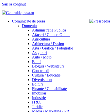
Sari la conținut
Comunicate de presa
Domeniu
Administratie Publica
Afaceri / Comert Online
Agricultura
Arhitectura / Design
Arta / Grafica / Fotografie
Asigurari
Auto / Moto
Banci
Bloguri / Websiteuri
Constructii
Cultura / Educatie
Divertisment
Edituri
Finante / Contabilitate
Imobiliar
Industrie
IT&C
Juridic
Media / Marketing / PR