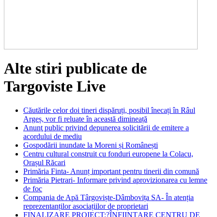
Alte stiri publicate de
Targoviste Live
Căutările celor doi tineri dispăruți, posibil înecați în Râul
Argeș, vor fi reluate în această dimineață
Anunţ public privind depunerea solicitării de emitere a
acordului de mediu
Gospodării inundate la Moreni și Românești
Centru cultural construit cu fonduri europene la Colacu,
Orașul Răcari
Primăria Finta- Anunț important pentru tinerii din comună
Primăria Pietrari- Informare privind aprovizionarea cu lemne
de foc
Compania de Apă Târgoviște-Dâmbovița SA- În atenția
reprezentanților asociațiilor de proprietari
FINALIZARE PROIECT:?ÎNFIINȚARE CENTRU DE