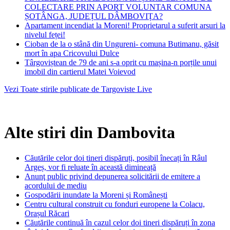
COLECTARE PRIN APORT VOLUNTAR COMUNA
ȘOTÂNGA, JUDEȚUL DÂMBOVIȚA?
Apartament incendiat la Moreni! Proprietarul a suferit arsuri la
nivelul feței!
Cioban de la o stână din Ungureni- comuna Butimanu, găsit
mort în apa Cricovului Dulce
Târgoviștean de 79 de ani s-a oprit cu mașina-n porțile unui
imobil din cartierul Matei Voievod
Vezi Toate stirile publicate de Targoviste Live
Alte stiri din Dambovita
Căutările celor doi tineri dispăruți, posibil înecați în Râul
Argeș, vor fi reluate în această dimineață
Anunţ public privind depunerea solicitării de emitere a
acordului de mediu
Gospodării inundate la Moreni și Românești
Centru cultural construit cu fonduri europene la Colacu,
Orașul Răcari
Căutările continuă în cazul celor doi tineri dispăruți în zona