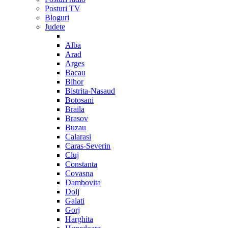
Posturi TV
Bloguri
Judete
Alba
Arad
Arges
Bacau
Bihor
Bistrita-Nasaud
Botosani
Braila
Brasov
Buzau
Calarasi
Caras-Severin
Cluj
Constanta
Covasna
Dambovita
Dolj
Galati
Gorj
Harghita