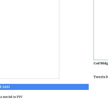
Cod Widg
Tweets b
E IASI
la meciul cu PSV