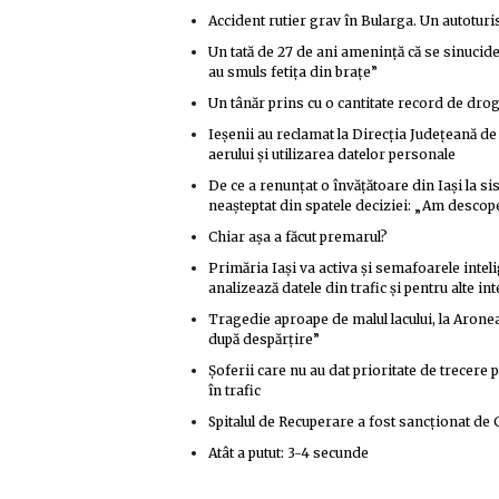
Accident rutier grav în Bularga. Un autotur
Un tată de 27 de ani amenință că se sinucide 
au smuls fetița din brațe”
Un tânăr prins cu o cantitate record de drog
Ieșenii au reclamat la Direcția Județeană de 
aerului și utilizarea datelor personale
De ce a renunțat o învățătoare din Iași la si
neașteptat din spatele deciziei: „Am descope
Chiar așa a făcut premarul?
Primăria Iași va activa și semafoarele intel
analizează datele din trafic și pentru alte i
Tragedie aproape de malul lacului, la Aronea
după despărțire”
Șoferii care nu au dat prioritate de trecere p
în trafic
Spitalul de Recuperare a fost sancționat de C
Atât a putut: 3-4 secunde