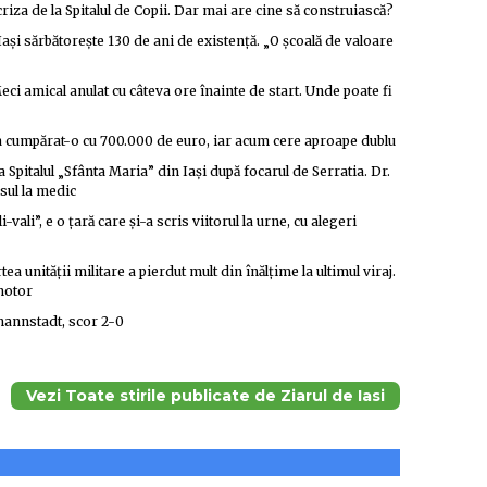
riza de la Spitalul de Copii. Dar mai are cine să construiască?
ași sărbătorește 130 de ani de existență. „O școală de valoare
eci amical anulat cu câteva ore înainte de start. Unde poate fi
 a cumpărat-o cu 700.000 de euro, iar acum cere aproape dublu
a Spitalul „Sfânta Maria” din Iași după focarul de Serratia. Dr.
sul la medic
ali”, e o țară care și-a scris viitorul la urne, cu alegeri
ea unității militare a pierdut mult din înălțime la ultimul viraj.
 motor
mannstadt, scor 2-0
Vezi Toate stirile publicate de Ziarul de Iasi