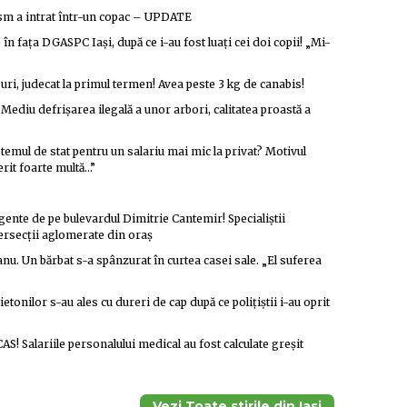
ism a intrat într-un copac – UPDATE
în fața DGASPC Iași, după ce i-au fost luați cei doi copii! „Mi-
uri, judecat la primul termen! Avea peste 3 kg de canabis!
Mediu defrișarea ilegală a unor arbori, calitatea proastă a
stemul de stat pentru un salariu mai mic la privat? Motivul
rit foarte multă…”
igente de pe bulevardul Dimitrie Cantemir! Specialiștii
ntersecții aglomerate din oraș
nu. Un bărbat s-a spânzurat în curtea casei sale. „El suferea
ietonilor s-au ales cu dureri de cap după ce polițiștii i-au oprit
AS! Salariile personalului medical au fost calculate greșit
Vezi Toate stirile din Iasi