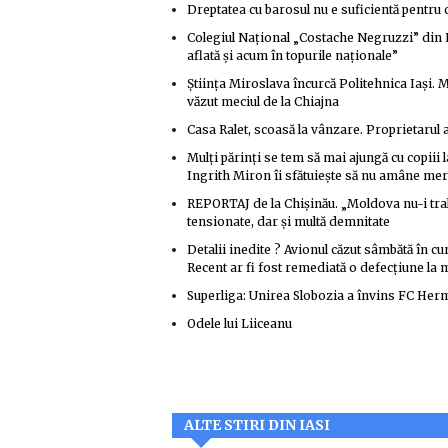
Dreptatea cu barosul nu e suficientă pentru c
Colegiul Național „Costache Negruzzi” din I
aflată și acum în topurile naționale”
Știința Miroslava încurcă Politehnica Iași. M
văzut meciul de la Chiajna
Casa Ralet, scoasă la vânzare. Proprietarul
Mulți părinți se tem să mai ajungă cu copiii l
Ingrith Miron îi sfătuiește să nu amâne mer
REPORTAJ de la Chișinău. „Moldova nu-i trali-v
tensionate, dar și multă demnitate
Detalii inedite ? Avionul căzut sâmbătă în curt
Recent ar fi fost remediată o defecțiune la
Superliga: Unirea Slobozia a învins FC Her
Odele lui Liiceanu
ALTE STIRI DIN IASI