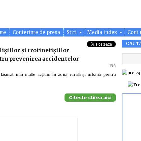
nte
Conferinte de presa
Stiri
Media index
Cont 
CAUT
iștilor și trotinetiștilor
entru prevenirea accidentelor
156
esfășurat mai multe acțiuni în zona rurală și urbană, pentru
Citeste stirea aici