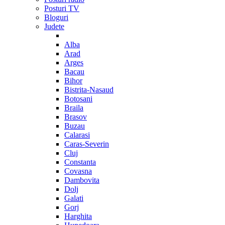
Posturi TV
Bloguri
Judete
Alba
Arad
Arges
Bacau
Bihor
Bistrita-Nasaud
Botosani
Braila
Brasov
Buzau
Calarasi
Caras-Severin
Cluj
Constanta
Covasna
Dambovita
Dolj
Galati
Gorj
Harghita