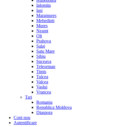
Hunedoara
Ialomita
Iasi
Maramures
Mehedinti
Mures
Neamt
Olt
Prahova
Salaj
Satu Mare
Sibiu
Suceava
Teleorman
Timis
Tulcea
Valcea
Vaslui
Vrancea
Tari
Romania
Republica Moldova
Diaspora
Cont nou
Autentificare