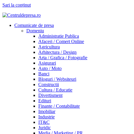
Sari la conținut
Comunicate de presa
Domeniu
Administratie Publica
Afaceri / Comert Online
Agricultura
Arhitectura / Design
Arta / Grafica / Fotografie
Asigurari
Auto / Moto
Banci
Bloguri / Websiteuri
Constructii
Cultura / Educatie
Divertisment
Edituri
Finante / Contabilitate
Imobiliar
Industrie
IT&C
Juridic
Media / Marketing / PR