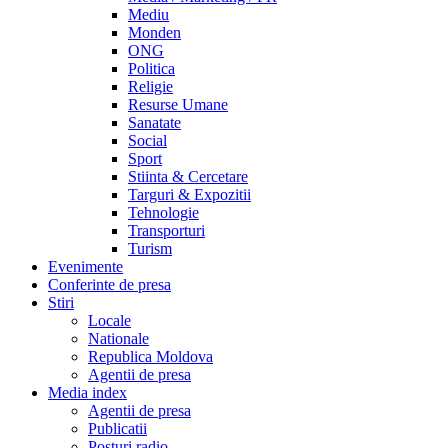
Mediu
Monden
ONG
Politica
Religie
Resurse Umane
Sanatate
Social
Sport
Stiinta & Cercetare
Targuri & Expozitii
Tehnologie
Transporturi
Turism
Evenimente
Conferinte de presa
Stiri
Locale
Nationale
Republica Moldova
Agentii de presa
Media index
Agentii de presa
Publicatii
Posturi radio