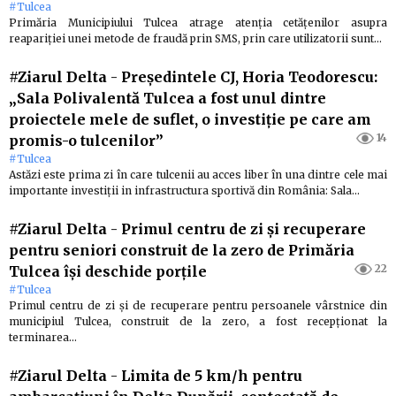
#Tulcea
Primăria Municipiului Tulcea atrage atenţia cetăţenilor asupra
reapariţiei unei metode de fraudă prin SMS, prin care utilizatorii sunt…
#Ziarul Delta
-
Preşedintele CJ, Horia Teodorescu:
„Sala Polivalentă Tulcea a fost unul dintre
proiectele mele de suflet, o investiţie pe care am
14
promis-o tulcenilor”
#Tulcea
Astăzi este prima zi în care tulcenii au acces liber în una dintre cele mai
importante investiţii in infrastructura sportivă din România: Sala…
#Ziarul Delta
-
Primul centru de zi şi recuperare
pentru seniori construit de la zero de Primăria
22
Tulcea îşi deschide porţile
#Tulcea
Primul centru de zi şi de recuperare pentru persoanele vârstnice din
municipiul Tulcea, construit de la zero, a fost recepţionat la
terminarea…
#Ziarul Delta
-
Limita de 5 km/h pentru