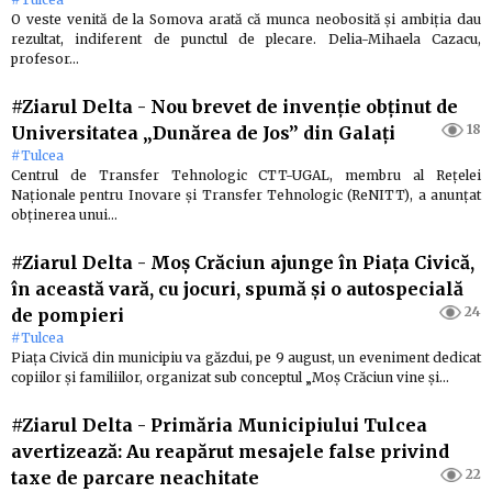
O veste venită de la Somova arată că munca neobosită şi ambiţia dau
rezultat, indiferent de punctul de plecare. Delia-Mihaela Cazacu,
profesor…
#Ziarul Delta
-
Nou brevet de invenţie obţinut de
18
Universitatea „Dunărea de Jos” din Galaţi
#Tulcea
Centrul de Transfer Tehnologic CTT-UGAL, membru al Reţelei
Naţionale pentru Inovare şi Transfer Tehnologic (ReNITT), a anunţat
obţinerea unui…
#Ziarul Delta
-
Moş Crăciun ajunge în Piaţa Civică,
în această vară, cu jocuri, spumă şi o autospecială
24
de pompieri
#Tulcea
Piaţa Civică din municipiu va găzdui, pe 9 august, un eveniment dedicat
copiilor şi familiilor, organizat sub conceptul „Moş Crăciun vine şi…
#Ziarul Delta
-
Primăria Municipiului Tulcea
avertizează: Au reapărut mesajele false privind
22
taxe de parcare neachitate