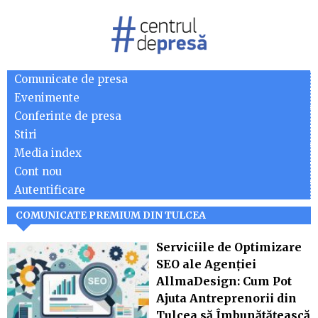
Comunicate de presa
Evenimente
Conferinte de presa
Stiri
Media index
Cont nou
Autentificare
COMUNICATE PREMIUM DIN TULCEA
Serviciile de Optimizare
SEO ale Agenției
AllmaDesign: Cum Pot
Ajuta Antreprenorii din
Tulcea să Îmbunătățească