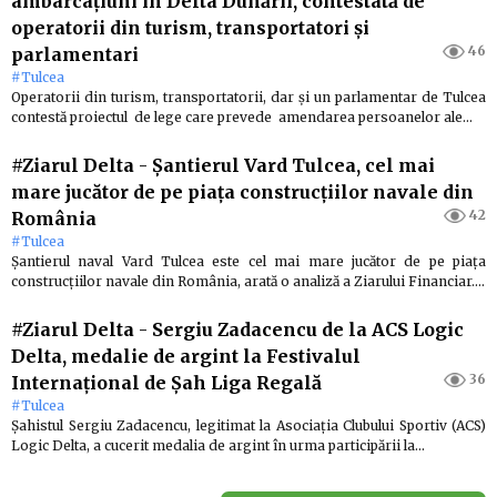
ambarcaţiuni în Delta Dunării, contestată de
operatorii din turism, transportatori şi
46
parlamentari
#Tulcea
Operatorii din turism, transportatorii, dar şi un parlamentar de Tulcea
contestă proiectul de lege care prevede amendarea persoanelor ale…
#Ziarul Delta
-
Şantierul Vard Tulcea, cel mai
mare jucător de pe piaţa construcţiilor navale din
42
România
#Tulcea
Şantierul naval Vard Tulcea este cel mai mare jucător de pe piaţa
construcţiilor navale din România, arată o analiză a Ziarului Financiar.…
#Ziarul Delta
-
Sergiu Zadacencu de la ACS Logic
Delta, medalie de argint la Festivalul
36
Internaţional de Şah Liga Regală
#Tulcea
Şahistul Sergiu Zadacencu, legitimat la Asociaţia Clubului Sportiv (ACS)
Logic Delta, a cucerit medalia de argint în urma participării la…