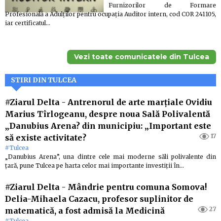
Furnizorilor de Formare
Profesională a Adulţilor pentru ocupaţia Auditor intern, cod COR 241105,
iar certificatul…
Vezi toate comunicatele din Tulcea
STIRI DIN TULCEA
#Ziarul Delta
-
Antrenorul de arte marţiale Ovidiu
Marius Tîrlogeanu, despre noua Sală Polivalentă
„Danubius Arena? din municipiu: „Important este
17
să existe activitate?
#Tulcea
„Danubius Arena”, una dintre cele mai moderne săli polivalente din
ţară, pune Tulcea pe harta celor mai importante investiţii în…
#Ziarul Delta
-
Mândrie pentru comuna Somova!
Delia-Mihaela Cazacu, profesor suplinitor de
27
matematică, a fost admisă la Medicină
#Tulcea