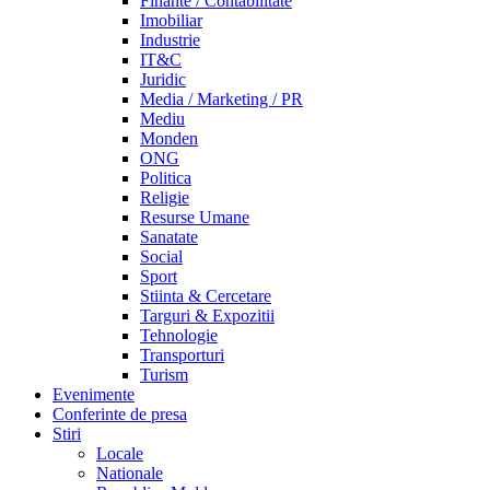
Finante / Contabilitate
Imobiliar
Industrie
IT&C
Juridic
Media / Marketing / PR
Mediu
Monden
ONG
Politica
Religie
Resurse Umane
Sanatate
Social
Sport
Stiinta & Cercetare
Targuri & Expozitii
Tehnologie
Transporturi
Turism
Evenimente
Conferinte de presa
Stiri
Locale
Nationale