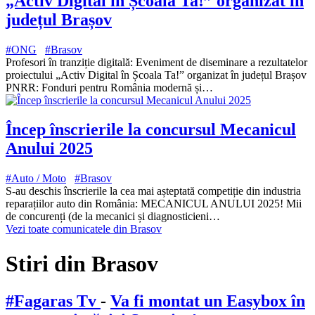
„Activ Digital în Școala Ta!” organizat în
județul Brașov
#ONG
#Brasov
Profesori în tranziție digitală: Eveniment de diseminare a rezultatelor
proiectului „Activ Digital în Școala Ta!” organizat în județul Brașov
PNRR: Fonduri pentru România modernă și…
Încep înscrierile la concursul Mecanicul
Anului 2025
#Auto / Moto
#Brasov
S-au deschis înscrierile la cea mai așteptată competiție din industria
reparațiilor auto din România: MECANICUL ANULUI 2025! Mii
de concurenți (de la mecanici și diagnosticieni…
Vezi toate comunicatele din Brasov
Stiri din Brasov
#Fagaras Tv
-
Va fi montat un Easybox în