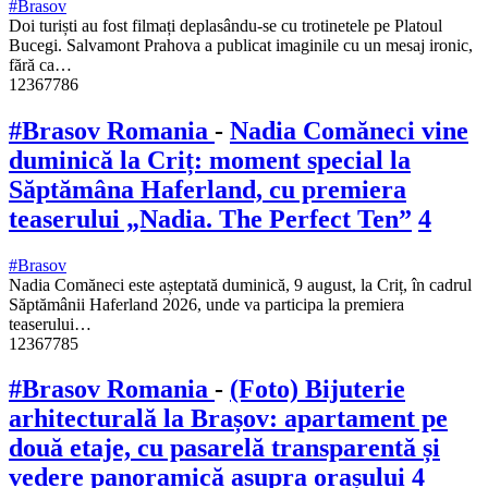
#Brasov
Doi turiști au fost filmați deplasându-se cu trotinetele pe Platoul
Bucegi. Salvamont Prahova a publicat imaginile cu un mesaj ironic,
fără ca…
12367786
#Brasov Romania
-
Nadia Comăneci vine
duminică la Criț: moment special la
Săptămâna Haferland, cu premiera
teaserului „Nadia. The Perfect Ten”
4
#Brasov
Nadia Comăneci este așteptată duminică, 9 august, la Criț, în cadrul
Săptămânii Haferland 2026, unde va participa la premiera
teaserului…
12367785
#Brasov Romania
-
(Foto) Bijuterie
arhitecturală la Brașov: apartament pe
două etaje, cu pasarelă transparentă și
vedere panoramică asupra orașului
4