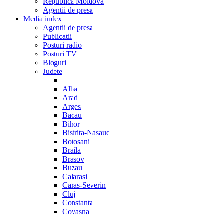
Republica Moldova
Agentii de presa
Media index
Agentii de presa
Publicatii
Posturi radio
Posturi TV
Bloguri
Judete
Alba
Arad
Arges
Bacau
Bihor
Bistrita-Nasaud
Botosani
Braila
Brasov
Buzau
Calarasi
Caras-Severin
Cluj
Constanta
Covasna