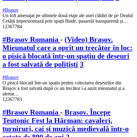
#Brasov
Un loft amenajat pe ultimele două etaje ale unei clădiri de pe Dealul
Cetății impresionează prin spații fluide, pasarelă transparentă și…
12367784
#Brasov Romania
-
(Video) Brașov.
Mieunatul care a oprit un trecător în loc:
o pisică blocată într-un spațiu de deșeuri
a fost salvată de polițiști
3
#Brasov
O pisică blocată într-un spațiu pentru colectarea deșeurilor din
Brașov a fost salvată după ce un trecător i-a auzit mieunatul și a
alertat…
12367783
#Brasov Romania
-
Brașov. Începe
Teutonic Fest la Hărman: cavaleri,
turniruri, cai și muzică medievală într-o