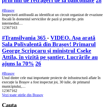
prin mii de retrageri de la bancomate
28
#Brasov
Inspectorii antifraudă au identificat un circuit organizat de evaziune
fiscală în domeniul serviciilor de pază și protecție, prin
intermediul…
12367163
#Transilvania 365
-
VIDEO. Așa arată
Sala Polivalentă din Brașov! Primarul
George Scripcaru și ministrul Cseke
Attila, în vizită pe șantier. Lucrările au
ajuns la 70%
26
#Brasov
Unul dintre cele mai importante proiecte de infrastructură aflate în
execuție la Brașov a fost inspectat joi, 30 iulie, de primarul
municipiului,…
12367162
Vezi toate stirile din Brasov
Cauta