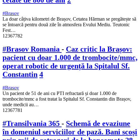
cetate de 800 de ani
2
#Brasov
La doar câțiva kilometri de Brașov, Cetatea Hărman se pregătește să
se întoarcă pentru două zile în atmosfera Evului Mediu. Teutonic
Fest…
12367782
#Brasov Romania
-
Caz critic la Brașov:
pacient cu doar 1.000 de trombocite/mmc,
operat robotic de urgență la Spitalul Sf.
Constantin
4
#Brasov
Un pacient de 51 de ani cu PTI refractară și doar 1.000 de
trombocite/mmc a fost tratat la Spitalul Sf. Constantin din Brașov,
unde medicii au…
12367781
#Transilvania 365
-
Schemă de evaziune
în domeniul serviciilor de pază. Bani scoși