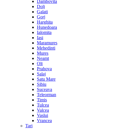
Dambovita
Dolj
Galati
Gorj
Harghita
Hunedoara
Ialomita
Iasi
Maramures
Mehedinti
Mures
Neamt
Olt
Prahova
Salaj
Satu Mare
Sibiu
Suceava
Teleorman
Timis
Tulcea
Valcea
Vaslui
Vrancea
Tari