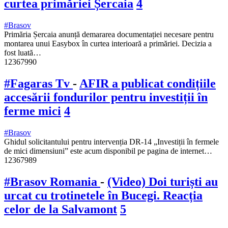
curtea primăriei Șercaia
4
#Brasov
Primăria Șercaia anunță demararea documentației necesare pentru
montarea unui Easybox în curtea interioară a primăriei. Decizia a
fost luată…
12367990
#Fagaras Tv
-
AFIR a publicat condițiile
accesării fondurilor pentru investiții în
ferme mici
4
#Brasov
Ghidul solicitantului pentru intervenția DR-14 „Investiții în fermele
de mici dimensiuni” este acum disponibil pe pagina de internet…
12367989
#Brasov Romania
-
(Video) Doi turiști au
urcat cu trotinetele în Bucegi. Reacția
celor de la Salvamont
5