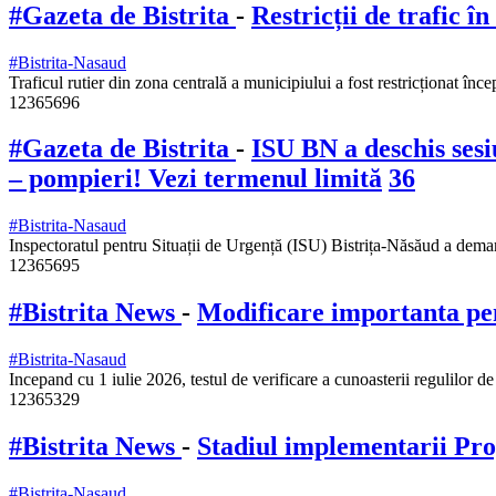
#Gazeta de Bistrita
-
Restricții de trafic î
#Bistrita-Nasaud
Traficul rutier din zona centrală a municipiului a fost restricționat 
12365696
#Gazeta de Bistrita
-
ISU BN a deschis sesi
– pompieri! Vezi termenul limită
36
#Bistrita-Nasaud
Inspectoratul pentru Situații de Urgență (ISU) Bistrița-Năsăud a dema
12365695
#Bistrita News
-
Modificare importanta pent
#Bistrita-Nasaud
Incepand cu 1 iulie 2026, testul de verificare a cunoasterii regulilor d
12365329
#Bistrita News
-
Stadiul implementarii Pr
#Bistrita-Nasaud