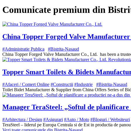
Comunicate premium din Bistr
China Topper Forged Valve Manufacturer 
#Administratie Publica
#Bistrita-Nasaud
China Topper Forged Valve Manufacturer Co., Ltd. has been a trusted
Topper Smart Toilets & Bidets Manufacture
#Afaceri / Comert Online
#Constructii
#Industrie
#Bistrita-Nasaud
Toilet Bidet Manufacturer & Supplier from China Offers Series of Bide
Manager TeraSteel: „Softul de planificare
#Arhitectura / Design
#Asigurari
#Auto / Moto
#Bloguri / Websiteuri
TeraSteel – liderul pe Europa Centrala si de Est in productia de pano
Vezi toate comunicatele din Bistrita-Nasaud