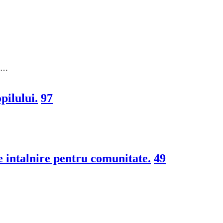
an…
pilului.
97
e intalnire pentru comunitate.
49