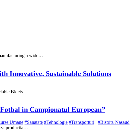
n manufacturing a wide…
th Innovative, Sustainable Solutions
table Bidets.
de Fotbal in Campionatul European”
surse Umane
#Sanatate
#Tehnologie
#Transporturi
#Bistrita-Nasaud
eaza productia…