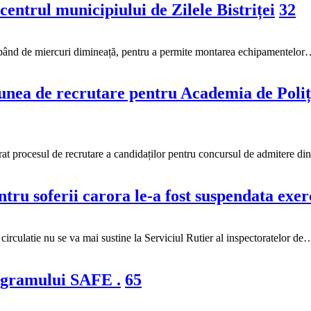
n centrul municipiului de Zilele Bistriței
32
începând de miercuri dimineață, pentru a permite montarea echipamentelo
unea de recrutare pentru Academia de Poliție
rat procesul de recrutare a candidaților pentru concursul de admitere d
ru soferii carora le-a fost suspendata exer
e circulatie nu se va mai sustine la Serviciul Rutier al inspectoratelor de
ogramului SAFE .
65