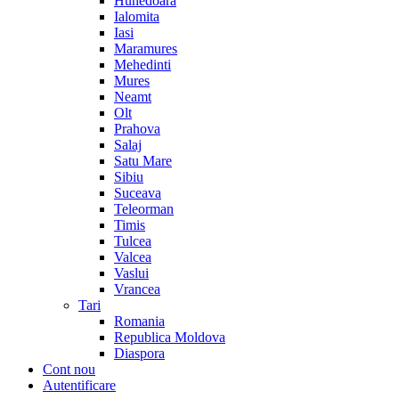
Hunedoara
Ialomita
Iasi
Maramures
Mehedinti
Mures
Neamt
Olt
Prahova
Salaj
Satu Mare
Sibiu
Suceava
Teleorman
Timis
Tulcea
Valcea
Vaslui
Vrancea
Tari
Romania
Republica Moldova
Diaspora
Cont nou
Autentificare