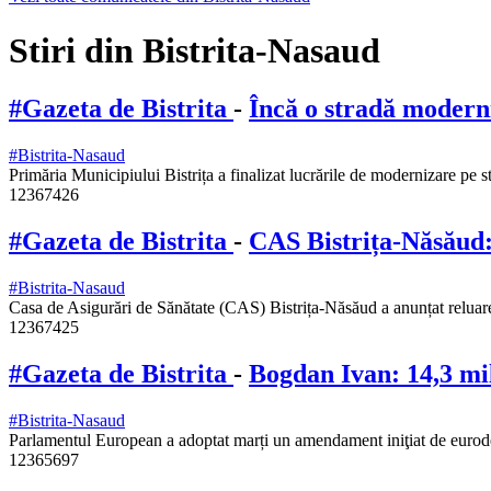
Stiri din Bistrita-Nasaud
#Gazeta de Bistrita
-
Încă o stradă moderni
#Bistrita-Nasaud
Primăria Municipiului Bistrița a finalizat lucrările de modernizare pe
12367426
#Gazeta de Bistrita
-
CAS Bistrița-Năsăud:
#Bistrita-Nasaud
Casa de Asigurări de Sănătate (CAS) Bistrița-Năsăud a anunțat reluar
12367425
#Gazeta de Bistrita
-
Bogdan Ivan: 14,3 mil
#Bistrita-Nasaud
Parlamentul European a adoptat marți un amendament iniţiat de eurode
12365697