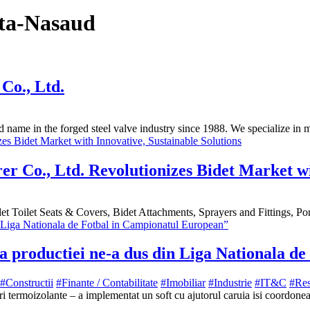
ita-Nasaud
Co., Ltd.
 name in the forged steel valve industry since 1988. We specialize i
r Co., Ltd. Revolutionizes Bidet Market wi
t Toilet Seats & Covers, Bidet Attachments, Sprayers and Fittings, Por
 a productiei ne-a dus din Liga Nationala 
#Constructii
#Finante / Contabilitate
#Imobiliar
#Industrie
#IT&C
#Re
uri termoizolante – a implementat un soft cu ajutorul caruia isi coordon