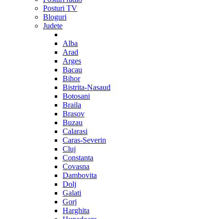
Posturi TV
Bloguri
Judete
Alba
Arad
Arges
Bacau
Bihor
Bistrita-Nasaud
Botosani
Braila
Brasov
Buzau
Calarasi
Caras-Severin
Cluj
Constanta
Covasna
Dambovita
Dolj
Galati
Gorj
Harghita