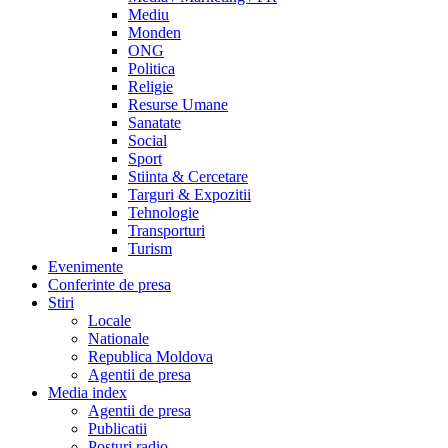
Mediu
Monden
ONG
Politica
Religie
Resurse Umane
Sanatate
Social
Sport
Stiinta & Cercetare
Targuri & Expozitii
Tehnologie
Transporturi
Turism
Evenimente
Conferinte de presa
Stiri
Locale
Nationale
Republica Moldova
Agentii de presa
Media index
Agentii de presa
Publicatii
Posturi radio