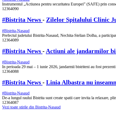
Instrumentul „Actiunea pentru securitatea Europei” (SAFE) prin cons
12364090
#Bistrita News
-
Zilelor Spitalului Clinic 
#Bistrita-Nasaud
Prefectul judetului Bistrita-Nasaud, Nechita-Stelian Dolha, a participat
12364089
#Bistrita News
-
Actiuni ale jandarmilor bi
#Bistrita-Nasaud
In perioada 29 mai – 1 iunie 2026, jandarmii bistriteni au fost prezenti 
12364088
#Bistrita News
-
Linia Albastra nu inseamn
#Bistrita-Nasaud
De-a lungul raului Bistrita sunt create spatii care invita la relaxare, p
12364087
Vezi toate stirile din Bistrita-Nasaud