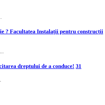
r…
 ? Facultatea Instalații pentru construcții
in…
citarea dreptului de a conduce!
31
…