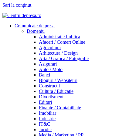
Sari la conținut
Comunicate de presa
Domeniu
Administratie Publica
Afaceri / Comert Online
Agricultura
Arhitectura / Design
Arta / Grafica / Fotografie
Asigurari
Auto / Moto
Banci
Bloguri / Websiteuri
Constructii
Cultura / Educatie
Divertisment
Edituri
Finante / Contabilitate
Imobiliar
Industrie
IT&C
Juridic
Media / Marketing / PR