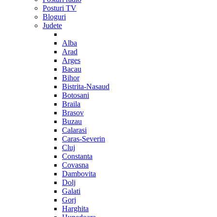
Posturi TV
Bloguri
Judete
Alba
Arad
Arges
Bacau
Bihor
Bistrita-Nasaud
Botosani
Braila
Brasov
Buzau
Calarasi
Caras-Severin
Cluj
Constanta
Covasna
Dambovita
Dolj
Galati
Gorj
Harghita