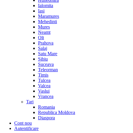
Hunedoara
Ialomita
Iasi
Maramures
Mehedinti
Mures
Neamt
Olt
Prahova
Salaj
Satu Mare
Sibiu
Suceava
Teleorman
Timis
Tulcea
Valcea
Vaslui
Vrancea
Tari
Romania
Republica Moldova
Diaspora
Cont nou
Autentificare