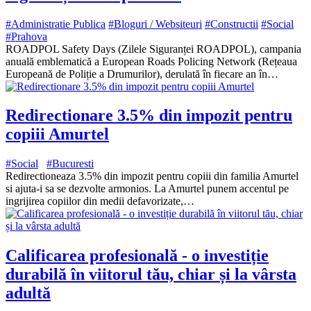
#Administratie Publica
#Bloguri / Websiteuri
#Constructii
#Social
#Prahova
ROADPOL Safety Days (Zilele Siguranței ROADPOL), campania
anuală emblematică a European Roads Policing Network (Rețeaua
Europeană de Poliție a Drumurilor), derulată în fiecare an în…
Redirectionare 3.5% din impozit pentru
copiii Amurtel
#Social
#Bucuresti
Redirectioneaza 3.5% din impozit pentru copiii din familia Amurtel
si ajuta-i sa se dezvolte armonios. La Amurtel punem accentul pe
ingrijirea copiilor din medii defavorizate,…
Calificarea profesională - o investiție
durabilă în viitorul tău, chiar și la vârsta
adultă