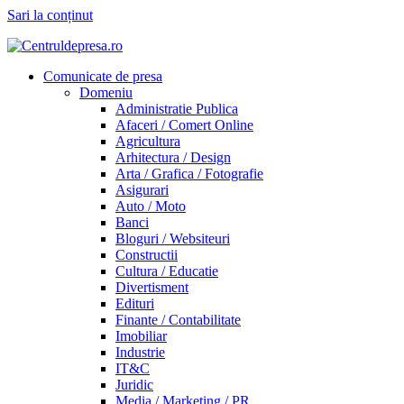
Sari la conținut
Comunicate de presa
Domeniu
Administratie Publica
Afaceri / Comert Online
Agricultura
Arhitectura / Design
Arta / Grafica / Fotografie
Asigurari
Auto / Moto
Banci
Bloguri / Websiteuri
Constructii
Cultura / Educatie
Divertisment
Edituri
Finante / Contabilitate
Imobiliar
Industrie
IT&C
Juridic
Media / Marketing / PR