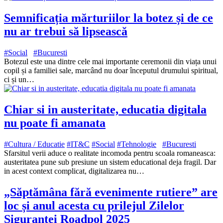
Semnificația mărturiilor la botez și de ce
nu ar trebui să lipsească
#Social
#Bucuresti
Botezul este una dintre cele mai importante ceremonii din viața unui
copil și a familiei sale, marcând nu doar începutul drumului spiritual,
ci și un…
Chiar si in austeritate, educatia digitala
nu poate fi amanata
#Cultura / Educatie
#IT&C
#Social
#Tehnologie
#Bucuresti
Sfarsitul verii aduce o realitate incomoda pentru scoala romaneasca:
austeritatea pune sub presiune un sistem educational deja fragil. Dar
in acest context complicat, digitalizarea nu…
„Săptămâna fără evenimente rutiere” are
loc și anul acesta cu prilejul Zilelor
Siguranței Roadpol 2025