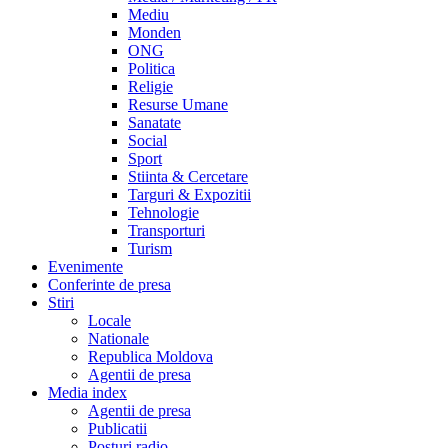
Mediu
Monden
ONG
Politica
Religie
Resurse Umane
Sanatate
Social
Sport
Stiinta & Cercetare
Targuri & Expozitii
Tehnologie
Transporturi
Turism
Evenimente
Conferinte de presa
Stiri
Locale
Nationale
Republica Moldova
Agentii de presa
Media index
Agentii de presa
Publicatii
Posturi radio