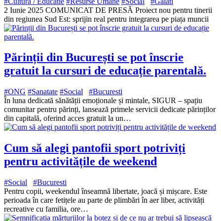
#Cultura / Educatie
#Resurse Umane
#Social
#Galati
2 Iunie 2025 COMUNICAT DE PRESĂ Proiect nou pentru tinerii
din regiunea Sud Est: sprijin real pentru integrarea pe piața muncii
Părinții din București se pot înscrie
gratuit la cursuri de educație parentală.
#ONG
#Sanatate
#Social
#Bucuresti
În luna dedicată sănătății emoționale și mintale, SIGUR – spațiu
comunitar pentru părinți, lansează primele servicii dedicate părinților
din capitală, oferind acces gratuit la un…
Cum să alegi pantofii sport potriviți
pentru activitățile de weekend
#Social
#Bucuresti
Pentru copii, weekendul înseamnă libertate, joacă și mișcare. Este
perioada în care fetițele au parte de plimbări în aer liber, activități
recreative cu familia, ore…