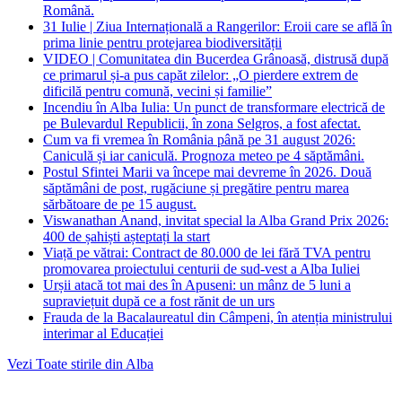
Română.
31 Iulie | Ziua Internațională a Rangerilor: Eroii care se află în
prima linie pentru protejarea biodiversității
VIDEO | Comunitatea din Bucerdea Grânoasă, distrusă după
ce primarul și-a pus capăt zilelor: „O pierdere extrem de
dificilă pentru comună, vecini și familie”
Incendiu în Alba Iulia: Un punct de transformare electrică de
pe Bulevardul Republicii, în zona Selgros, a fost afectat.
Cum va fi vremea în România până pe 31 august 2026:
Caniculă și iar caniculă. Prognoza meteo pe 4 săptămâni.
Postul Sfintei Marii va începe mai devreme în 2026. Două
săptămâni de post, rugăciune și pregătire pentru marea
sărbătoare de pe 15 august.
Viswanathan Anand, invitat special la Alba Grand Prix 2026:
400 de șahiști așteptați la start
Viață pe vătrai: Contract de 80.000 de lei fără TVA pentru
promovarea proiectului centurii de sud-vest a Alba Iuliei
Urșii atacă tot mai des în Apuseni: un mânz de 5 luni a
supraviețuit după ce a fost rănit de un urs
Frauda de la Bacalaureatul din Câmpeni, în atenția ministrului
interimar al Educației
Vezi Toate stirile din Alba