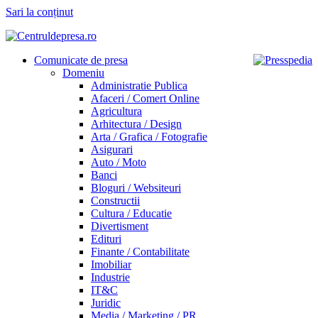
Sari la conținut
Comunicate de presa
Domeniu
Administratie Publica
Afaceri / Comert Online
Agricultura
Arhitectura / Design
Arta / Grafica / Fotografie
Asigurari
Auto / Moto
Banci
Bloguri / Websiteuri
Constructii
Cultura / Educatie
Divertisment
Edituri
Finante / Contabilitate
Imobiliar
Industrie
IT&C
Juridic
Media / Marketing / PR