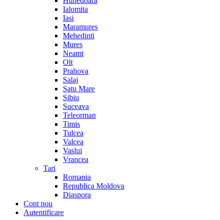
Hunedoara
Ialomita
Iasi
Maramures
Mehedinti
Mures
Neamt
Olt
Prahova
Salaj
Satu Mare
Sibiu
Suceava
Teleorman
Timis
Tulcea
Valcea
Vaslui
Vrancea
Tari
Romania
Republica Moldova
Diaspora
Cont nou
Autentificare