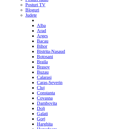
Posturi TV
Bloguri
Judete
Alba
Arad
Arges
Bacau
Bihor
Bistrita-Nasaud
Botosani
Braila
Brasov
Buzau
Calarasi
Caras-Severin
Cluj
Constanta
Covasna
Dambovita
Dolj
Galati
Gorj
Harghita