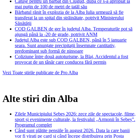
Cătușe pentru un bărbat din Ciugud, după ce s-a apropiat la
mai puțin de 100 de metri de tatăl său
Bărbatul rănit în explozia de la Alba Iulia urmează să fie
transferat la un spital din străinătate, potrivit Ministerului
Sănătății
COD GALBEN de ger în județul Alba. Temperaturile pot să
ajungă până la -20 de grade, potrivit ANM
Județul Alba este sub COD GALBEN, până în 5 ianuarie
seara. Sunt anunțate precipitații însemnate cantitativ,
predominant sub formă de ninsoare
Coliziune între două autoturisme, la Blaj. Accidentul a fost
provocat de un tânăr care conducea fără permis
Vezi Toate stirile publicate de Pro Alba
Alte stiri din Alba
Zilele Municipiului Sebeș 2026: zece zile de spectacole, filme,
sport și evenimente culturale, la festivalul „Armonii în Sebeș”.
Programul complet
Când sunt plătite pensiile în august 2026. Data la care banii
vor fi virați pe card și când începe distribuirea prin Poșta