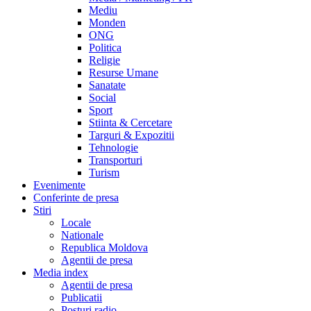
Mediu
Monden
ONG
Politica
Religie
Resurse Umane
Sanatate
Social
Sport
Stiinta & Cercetare
Targuri & Expozitii
Tehnologie
Transporturi
Turism
Evenimente
Conferinte de presa
Stiri
Locale
Nationale
Republica Moldova
Agentii de presa
Media index
Agentii de presa
Publicatii
Posturi radio