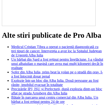
Alte stiri publicate de Pro Alba
Medicul Cristian Țibea a operat o pacientă diagnosticată cu
trei tipuri de cancer. Intervenția a avut loc la Spitalul Județean
de Urgență Alba Iulia
Un bărbat din Șard a fost reținut pentru înșelăciune. I-a vândut
unui albaiulian o mașină care avea mai mulți kilometri decât în
realitate
Șofer din Alba Iulia, prins beat la volan pe o stradă din oraș. I-
a fost întocmit dosar penal
Explozie într-un bloc din Alba Iulia. Două persoane au fost
rănite, imobilul evacuat în totalitate
Precizările IPJ, ISU și Prefecturii, după explozia dintr-un bloc
aflat pe strada Arnsberg din Alba Iulia
Bătaie în parcarea unui centru comercial din Alba Iulia. Un
bărbat a fost reținut pentru 24 de ore