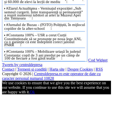
Cod Widget
Tweets by centruldepresa
Contact
|
Termeni si conditii
|
Harta site
|
Despre Cookies
|
RSS
Copyright © 2026 |
Centruldepresa.ro este operator de date cu
caracter personal numarul 10828
We use cookies to ensure that we give you the best experience on
our website. If you continue to use this site we will assume that you
are happy with it.
Ok