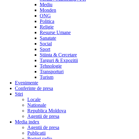
Mediu
Monden
ONG
Politica
Religie
Resurse Umane
Sanatate
Social
Sport
Stiinta & Cercetare
Targuri & Expozitii
Tehnologie
Transporturi
Turism
Evenimente
Conferinte de presa
Stiri
Locale
Nationale
Republica Moldova
Agentii de presa
Media index
Agentii de presa
Publicatii
Posturi radio