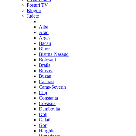
Posturi TV
Bloguri
Judete
Alba
Arad
Arges
Bacau
Bihor
Bistrita-Nasaud
Botosani
Braila
Brasov
Buzau
Calarasi
Caras-Severin
Cluj
Constanta
Covasna
Dambovita
Dolj
Galati
Gorj
Harghita