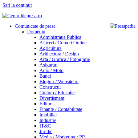
Sari la conținut
Comunicate de presa
Domeniu
Administratie Publica
Afaceri / Comert Online
Agricultura
Arhitectura / Design
Arta / Grafica / Fotografie
Asigurari
Auto / Moto
Banci
Bloguri / Websiteuri
Constructii
Cultura / Educatie
Divertisment
Edituri
Finante / Contabilitate
Imobiliar
Industrie
IT&C
Juridic
Media / Marketing / PR