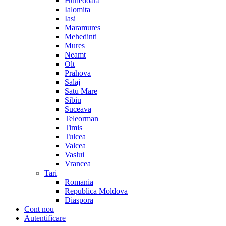
Hunedoara
Ialomita
Iasi
Maramures
Mehedinti
Mures
Neamt
Olt
Prahova
Salaj
Satu Mare
Sibiu
Suceava
Teleorman
Timis
Tulcea
Valcea
Vaslui
Vrancea
Tari
Romania
Republica Moldova
Diaspora
Cont nou
Autentificare