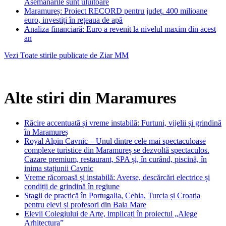
Asemănările sunt uluitoare
Maramureș: Proiect RECORD pentru județ. 400 milioane
euro, investiți în rețeaua de apă
Analiza financiară: Euro a revenit la nivelul maxim din acest
an
Vezi Toate stirile publicate de Ziar MM
Alte stiri din Maramures
Răcire accentuată și vreme instabilă: Furtuni, vijelii și grindină
în Maramureș
Royal Alpin Cavnic – Unul dintre cele mai spectaculoase
complexe turistice din Maramureș se dezvoltă spectaculos.
Cazare premium, restaurant, SPA și, în curând, piscină, în
inima stațiunii Cavnic
Vreme răcoroasă și instabilă: Averse, descărcări electrice și
condiții de grindină în regiune
Stagii de practică în Portugalia, Cehia, Turcia și Croația
pentru elevi și profesori din Baia Mare
Elevii Colegiului de Arte, implicați în proiectul „Alege
Arhitectura”