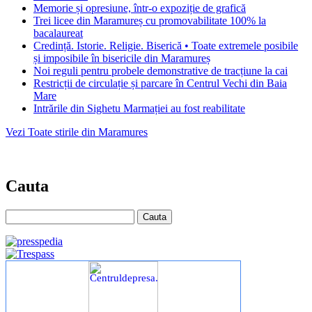
Memorie și opresiune, într-o expoziție de grafică
Trei licee din Maramureș cu promovabilitate 100% la
bacalaureat
Credință. Istorie. Religie. Biserică • Toate extremele posibile
și imposibile în bisericile din Maramureș
Noi reguli pentru probele demonstrative de tracțiune la cai
Restricții de circulație și parcare în Centrul Vechi din Baia
Mare
Intrările din Sighetu Marmației au fost reabilitate
Vezi Toate stirile din Maramures
Cauta