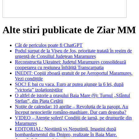
Alte stiri publicate de Ziar MM
Cât de periculos poate fi ChatGPT
Podul surpat de la Vișeu de Jos, prioritate tratată în regim de
urgență de Consiliul Județean Maramureș
Reconstrucția Ukrainei: Județul Maramureș consolidează
cooperarea cu regiunea înfrățită Transcarpatia
INEDIT: Copiii zboară gratuit de pe Aeroportul Maramureș.
Vezi condițiile
ȘOC! E bai cu vaca. Euro ar putea ajunge la 6 lei, după
”victoria” izolaționiștilor
O altfel de istorie a orașului Baia Mare (9): Turnul „Sfântul
Ștefan”, din Piața Cetății
Notițe de calendar: 10 aprilie – Revoluția de la pașopt. Au
început negocierile româno-maghiare. Dar cam degeaba?
VIDEO – Atenție șoferi! Condiții de iarnă, pe drumurile din
Maramureș
EDITORIAL: Neștiință vs Neputință. Imagini după
bombardamentul din Dnipro, realizate în Baia Mare.