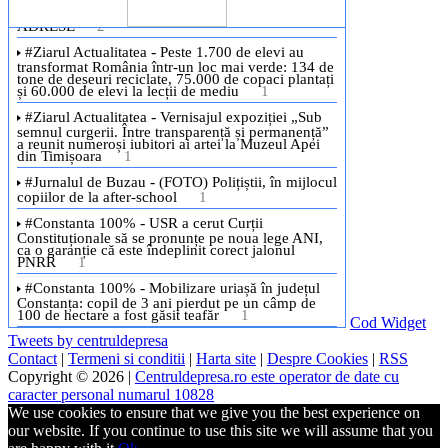
Cod Widget
Tweets by centruldepresa
Contact
|
Termeni si conditii
|
Harta site
|
Despre Cookies
|
RSS
Copyright © 2026 |
Centruldepresa.ro este operator de date cu
caracter personal numarul 10828
We use cookies to ensure that we give you the best experience on
our website. If you continue to use this site we will assume that you